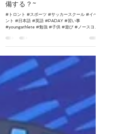
うちの子、カナダでサッカーを
始めました。~保護者は何を準
備する？~
#トロント #スポーツ #サッカースクール #イベ
ント #日本語 #英語 #PADAY #習い事
#youngathlete #勉強 #子供 #遊び #ノースヨー
ク #キッズ #海外で生活 J Athletics Canada (愛
称JAC...