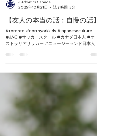
J Athletics Canada
2025年10月21日
読了時間: 5分
【友人の本当の話：自慢の話】
#toronto #northyorkkids #japaneseculture
#JAC #サッカースクール #カナダ日本人 #オー
ストラリアサッカー #ニュージーランド日本人 #
海外日本人サッカー選手 #スポーツは武器にな
る #サッカーと視力 #トロント #日本人サッカー
#松本光平 #クラブワールドカップ #高知ユナイ
テッドSC ＃視覚障害 ＃自慢の友人 みなさんに変
な質問です。 明日から視力がほぼゼロになったら
どうしますか。 つまり昨日見えてるものが、今日
見えなくなったらどうしますか？ 誠コーチの答え
は「絶望する」でした。 ＊＊＊＊＊＊＊＊＊ 10年
ぶりに、誠コーチはカナダで一緒にサッカーをし
ていた友人に会いました。 松本光平。以前JACの
ブログ記事内で彼のことについて書いているので
是非読んでください。 金髪の割と顔立ちが整っ