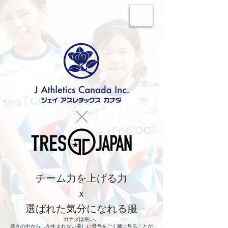
​×
チーム力を上げる力
ｘ
選ばれた気分になれる服
カナダは寒い。
寒さの中からしか生まれない美しい景色をごく稀に見ることが