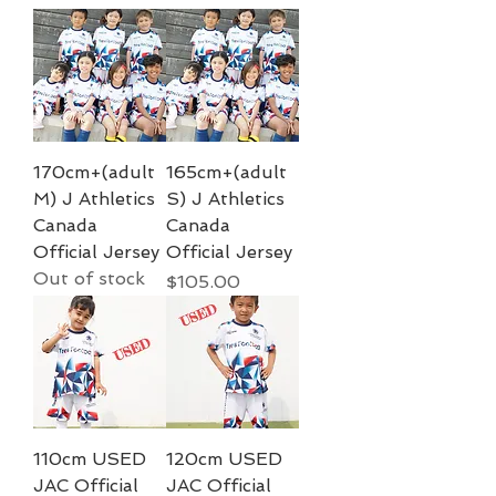
170cm+(adult
165cm+(adult
M) J Athletics
S) J Athletics
Canada
Canada
Official Jersey
Official Jersey
Out of stock
Price
$105.00
110cm USED
120cm USED
JAC Official
JAC Official