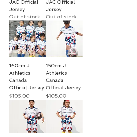
JAC Official
JAC Official
Jersey
Jersey
Out of stock
Out of stock
160cm J
150cm J
Athletics
Athletics
Canada
Canada
Official Jersey
Official Jersey
Price
Price
$105.00
$105.00