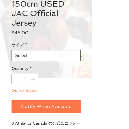
150cm USED
JAC Official
Jersey
Price
$45.00
サイズ
*
Quantity
*
Out of Stock
Notify When Available
J Athletics Canada の公式ユニフォー