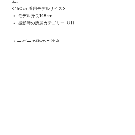
ム。
<150cm着用モデルサイズ>
モデル身長148cm
撮影時の所属カテゴリー U11
オーダーの際のご注意。
USED品です、ショーツが付属し
ておりません。
CONTACT US
Final Saleです。おさがりクラブの
クレジットはありません。
Designed and produced in
e-mail:
info@j-
Japan/Canada
athletics.com
複数年デザインの変更はございま
​instagram: j_athlet1cs
せん。
数量に限りがあります。
Follow Us