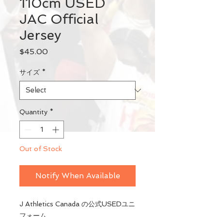
110cm USED
JAC Official
Jersey
Price
$45.00
サイズ
*
Quantity
*
Out of Stock
Notify When Available
J Athletics Canada の公式USEDユニ
フォーム。