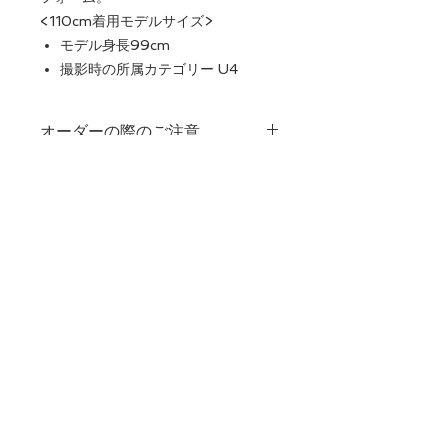
<110cm着用モデルサイズ>
モデル身長99cm
撮影時の所属カテゴリー U4
オーダーの際のご注意。
USEDです。
Final Saleです。おさがりクラブの
CONTACT US
クレジットはありません。
注文は上下セットのお値段です。
Designed and produced in
e-mail:
info@j-
Japan/Canada
athletics.com
複数年デザインの変更はございま
​instagram: j_athlet1cs
せん。
数量に限りがあります。
Follow Us