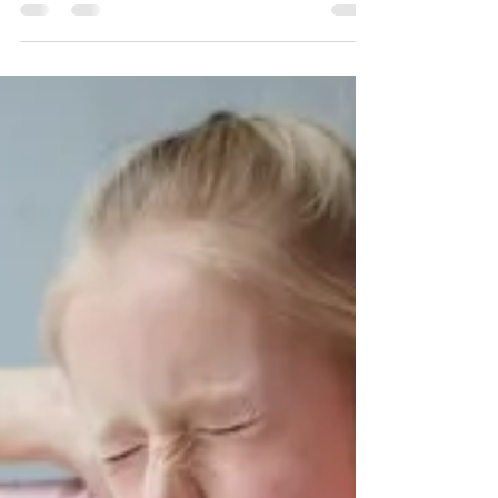
「回していいとも。」第2弾
#トロント #スポーツ #サッカースクール #イベ
ント #日本語 #英語 #PADAY #習い事 #保護者
#youngathlete #勉強 #子供 #遊び #ノースヨー
ク #キッズ #コーチ みなさんこんにちは！ しょ
うたコーチです。...