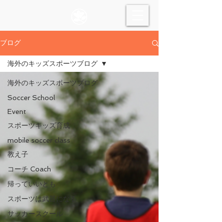
ブログ
海外のキッズスポーツブログ
海外のキッズスポーツブログ
Soccer School
Event
スポーツキッズ育成
mobile soccer class
教え子
コーチ Coach
帰っていいとも
スポーツは武器になる
サッカースクール