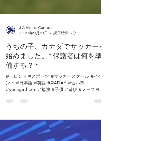
J Athletics Canada
2023年9月19日
読了時間: 7分
うちの子、カナダでサッカーを
始めました。~保護者は何を準
備する？~
#トロント #スポーツ #サッカースクール #イベ
ント #日本語 #英語 #PADAY #習い事
#youngathlete #勉強 #子供 #遊び #ノースヨー
ク #キッズ #海外で生活 J Athletics Canada (愛
称JAC...