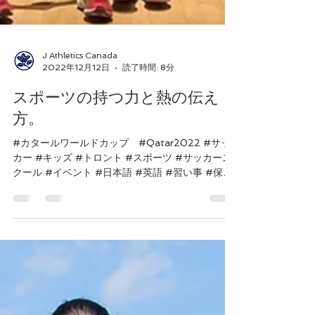
J Athletics Canada
2022年12月12日
読了時間: 8分
スポーツの持つ力と熱の伝え
方。
#カタールワールドカップ #Qatar2022 #サッ
カー #キッズ #トロント #スポーツ #サッカース
クール #イベント #日本語 #英語 #習い事 #保護
者 #勉強 #子供 #遊び #ノースヨーク 先日JACが
４年に1度、時間と力を全力でふりきって関わる、
Samu...