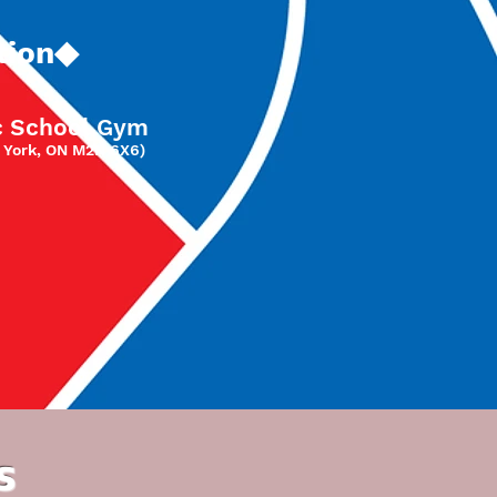
tion◆
c School Gym
 York,
ON M2N 6X6)
s