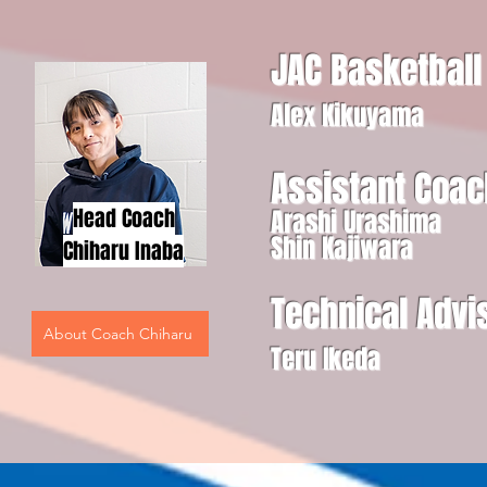
JAC Basketball
Alex Kikuyama
A
ss
istant Coa
​Head Coach
Arashi Urashima
Shin Kajiwara
Chiharu Inaba
Technical Advi
About Coach Chiharu
Teru Ikeda