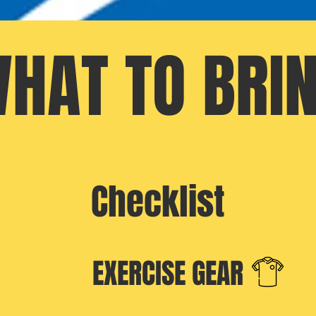
HAT TO BRI
​Checklist
EXERCISE GEAR