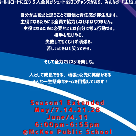
ボールはコートに立つ５人全員がシュートを打つチャンスがあり、みんなが「主役
自分が主役だと思うことで自信と責任感が芽生えます。
主役になるためには全員で協力しなければなりません。
主役になるために必要なことは自分で考え行動する。
相手を思いやる、
失敗してもくじけず頑張る、
苦しいときほど笑ってみる、
そして全力でバスケを楽しむ。
人として成長できる、頑張った先に笑顔がある
そんな一生懸命なチームを目指しています！
Season1 Extended
May/7.14.21.28
June/4.11
6:00pm-6:55pm
@McKee Public School