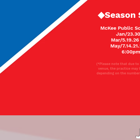
◆Season 
McKee Public S
Jan/23.30
Mar
/5.19.26
May/7.14.21.
6:00p
m
(*Please note that due to 
venue, the practice may 
depending on the number o