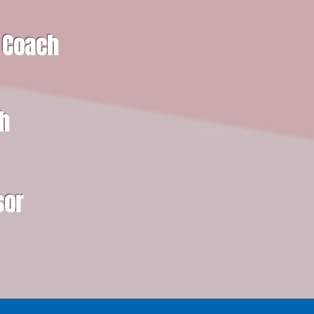
Coach
ch
sor