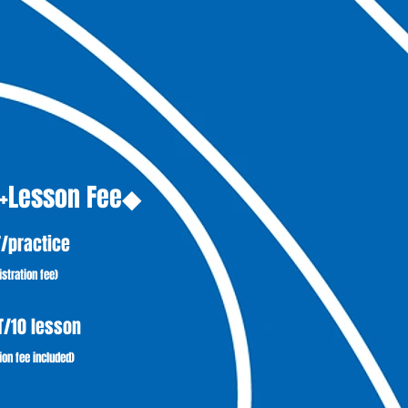
n+Lesson Fee◆
T
/practice
istrat
ion fee)
T/10 lesson
ion fee
included
)