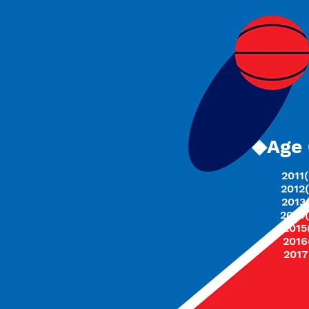
◆Age
2011
201
2
2013
2014
2015
2016
2017