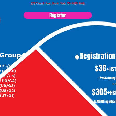
(35 Church Ave, North York, ON M2N 6X6)
Register
 Group◆
◆Registratio
$36+
(U13/G7)
H
S
(U
12/G6)
+
(U11/G5)
(
$25.00 reg
(U10/G4)
or
(U9/G
3)
$305+
(U8/G2)
H
S
(U7/G1)
($25.00 registrat