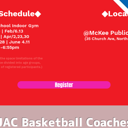
Schedule◆
◆Loca
chool Indoor Gym
 | Feb
/6.13
@McKee Publi
 |
Apr/2,23,30
(35 Church Ave, North
28 | June 4.11​
-6:55pm
the space limitations of the
be divided into age groups,
f registered participants.)
Register
JAC Basketball Coache