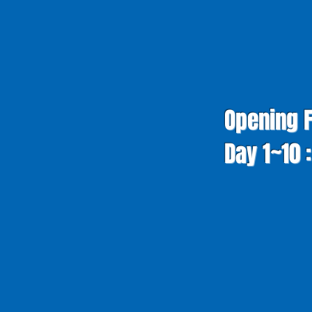
Opening F
Day 1~10 