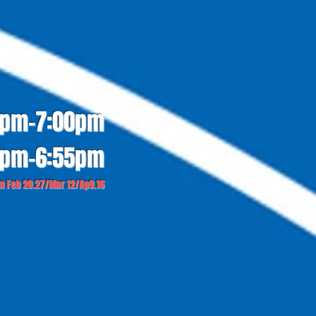
0pm-7:00pm
0pm-6:55pm
on Feb 20.27/Mar 12/Ap9.16