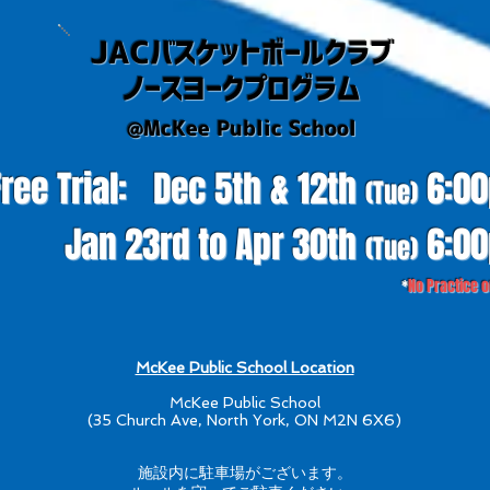
JACバスケットボールクラブ
ノースヨークプログラム
@McKee Public School
ree Trial:
Dec 5th & 12th
6
:0
(Tue
)
:
Jan 23rd
to Apr 30th
6
:0
(Tue
)
*
No Practice 
McKee Public School ​Location
McKee Public School
(35 Church Ave, North York, ON M2N 6X6)
施設内に駐車場がございます。