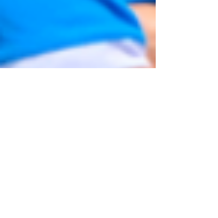
J Athletics Canada
2020年6月6日
読了時間: 4分
サッカーで使う視力と。。
#toronto #northyorkkids #japaneseculture
#JAC #サッカースクール #カナダ日本人 #オー
ストラリアサッカー #ニュージーランド日本人 #