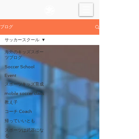
ブログ
サッカースクール
海外のキッズスポー
ツブログ
Soccer School
Event
スポーツキッズ育成
mobile soccer class
教え子
コーチ Coach
帰っていいとも
スポーツは武器にな
る