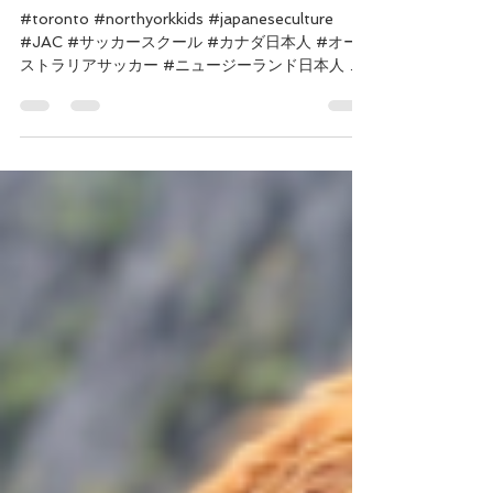
【友人の本当の話：自慢の話】
#toronto #northyorkkids #japaneseculture
#JAC #サッカースクール #カナダ日本人 #オー
ストラリアサッカー #ニュージーランド日本人 #
海外日本人サッカー選手 #スポーツは武器にな
る #サッカーと視力 #トロント #日本人サッカー
#松本光平 #クラブワールドカップ #高知ユナイ
テッドSC ＃視覚障害 ＃自慢の友人 みなさんに変
な質問です。 明日から視力がほぼゼロになったら
どうしますか。 つまり昨日見えてるものが、今日
見えなくなったらどうしますか？ 誠コーチの答え
は「絶望する」でした。 ＊＊＊＊＊＊＊＊＊ 10年
ぶりに、誠コーチはカナダで一緒にサッカーをし
ていた友人に会いました。 松本光平。以前JACの
ブログ記事内で彼のことについて書いているので
是非読んでください。 金髪の割と顔立ちが整っ
た彼の記事です。 信じられない出来事で、残りわ
ずかの視力になってから会うのが今回が初めてだ
ったのは、何せ彼に会えるのは日本であることな
んてほぼなかったから。それで