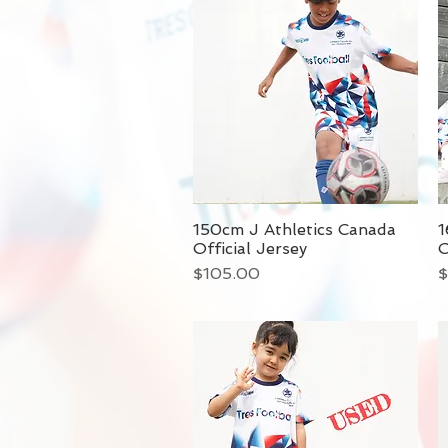
150cm J Athletics Canada
1
Official Jersey
O
価格
$105.00
$