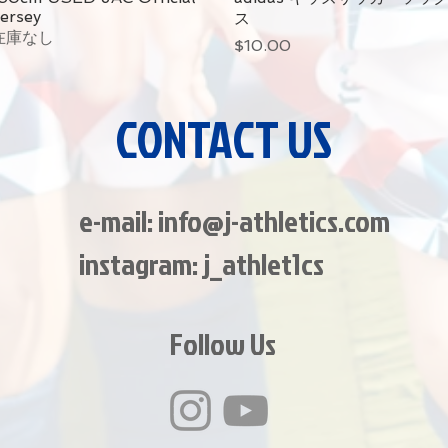
ersey
ス
在庫なし
価格
$10.00
CONTACT US
e-mail:
info@j-athletics.com
​instagram: j_athlet1cs
Follow Us