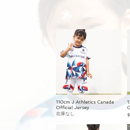
Home
A
110cm J Athletics Canada
1
Official Jersey
O
在庫なし
$