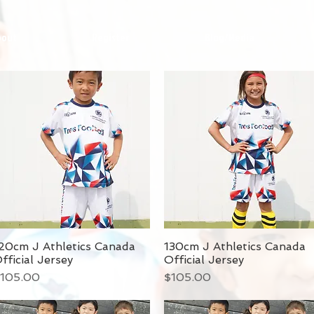
bout
Register
Blog/Media
20cm J Athletics Canada
130cm J Athletics Canada
fficial Jersey
Official Jersey
価格
価格
105.00
$105.00