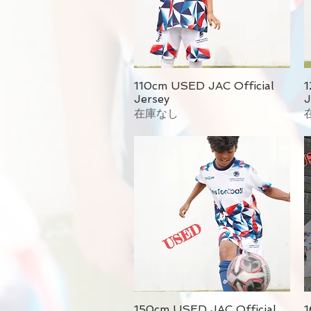
110cm USED JAC Official
1
Jersey
J
在庫なし
150cm USED JAC Official
1