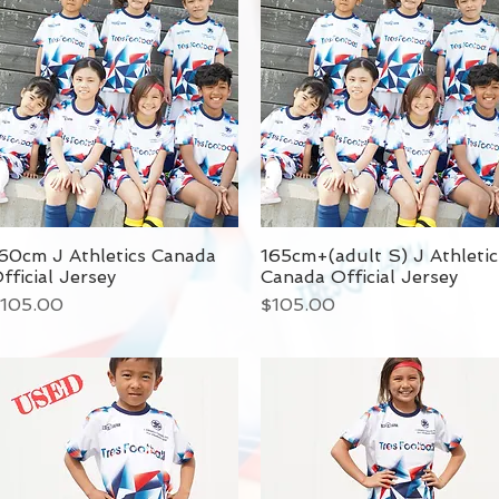
60cm J Athletics Canada
165cm+(adult S) J Athletic
fficial Jersey
Canada Official Jersey
価格
価格
105.00
$105.00