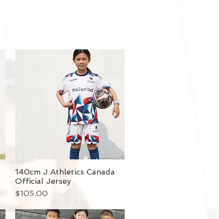
Contact Us
140cm J Athletics Canada
Official Jersey
価格
$105.00