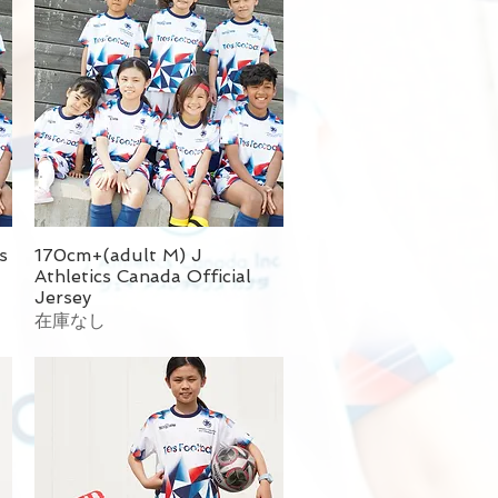
s
170cm+(adult M) J
Athletics Canada Official
Jersey
在庫なし