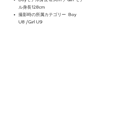
ル身長128cm
撮影時の所属カテゴリー Boy
U8 /Girl U9
オーダーの際のご注意。
注文は上下セットのお値段です。
Designed and produced in
CONTACT US
Japan/Canada
複数年デザインの変更はございま
せん。
e-mail:
info@j-
数量に限りがあります。
athletics.com
​instagram: j_athlet1cs
Follow Us