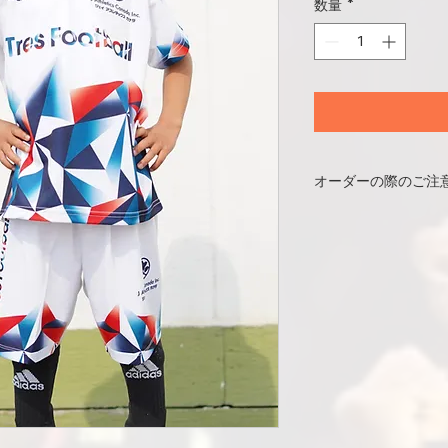
数量
*
オーダーの際のご注
注文は上下セット
Designed and pr
複数年デザインの
数量に限りがあり