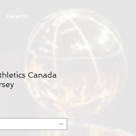
Contact Us
hletics Canada
rsey