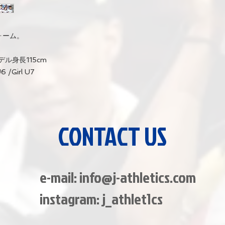
ニフォーム。
モデル身長115cm
Girl U7
CONTACT US
e-mail:
info@j-athletics.com
​instagram: j_athlet1cs