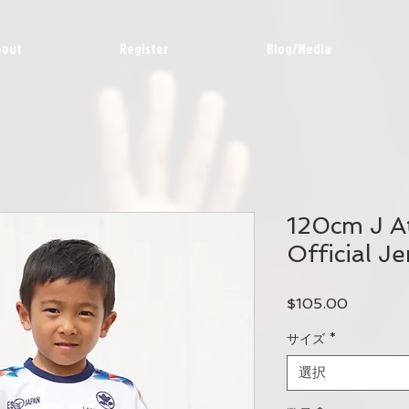
bout
Register
Blog/Media
120cm J At
Official Je
価
$105.00
格
サイズ
*
選択