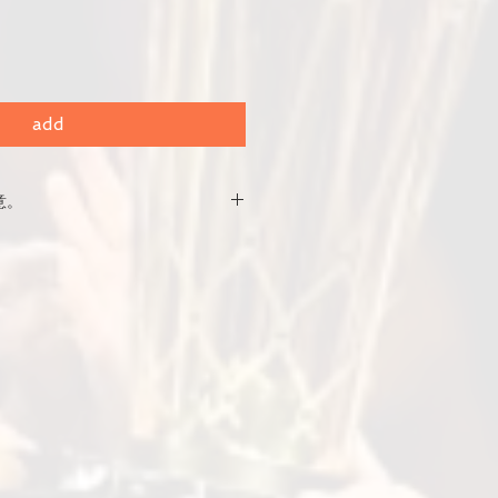
add
意。
のお値段です。
oduced in Japan/Canada
変更はございません。
ます。