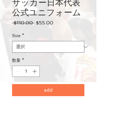
サッカー日本代表
公式ユニフォーム
通
セ
 $110.00 
$55.00
常
ー
価
ル
Size
*
格
価
格
数量
*
add
CONTACT US
e-mail:
info@j-
athletics.com