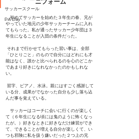
ニフォーム
サッカースクール
　初めてサッカーを始めた３年生の春、兄が
PA Day
やっていた地元の少年サッカーチームに入れ
てもらった。私が通ったサッカー少年団は３
年生になることが入団の条件だった。
 それまで行かせてもらった習い事は、全部
「ひとりごと」のもので自分にはどれにも才
能はなく、誰かと比べられるのを心のどこか
であまり好きになれなかったのかもしれな
い。
 習字、ピアノ、水泳。親にはすごく感謝して
いる分、成果がでなかった自分も少し落ち込
んだ事を覚えている。
　サッカーはコーチに会いに行くのが楽しく
て（６年生になる頃には鬼のように怖くなっ
たが。）好きなときに好きなだけ練習ができ
て、できることが増える自分が楽しくて、い
つも邪険に私を扱う嫌いだった２つ上の兄