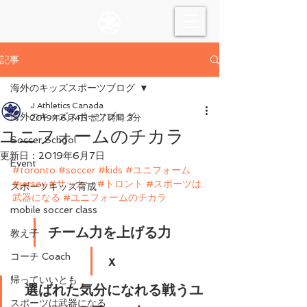
記事
海外のキッズスポーツブログ
J Athletics Canada
海外のキッズスポーツブログ
2019年6月4日
読了時間: 3分
ユニフォームのチカラ
Soccer School
更新日：
2019年6月7日
Event
#toronto
#soccer
#kids
#ユニフォーム
#jersey
#サッカー
#トロント
#スポーツは
スポーツキッズ育成
武器になる
#ユニフォームのチカラ
mobile soccer class
チーム力を上げる力 
教え子
コーチ Coach
ｘ
帰っていいとも
 選ばれた気分になれる戦うユ
スポーツは武器になる