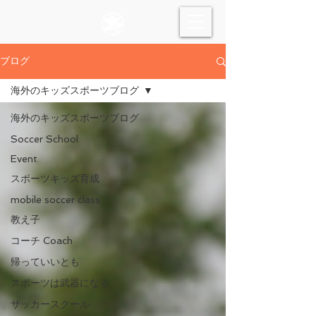
ブログ
海外のキッズスポーツブログ
海外のキッズスポーツブログ
Soccer School
Event
スポーツキッズ育成
mobile soccer class
教え子
コーチ Coach
帰っていいとも
スポーツは武器になる
サッカースクール