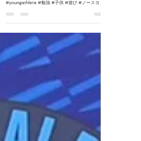
#トロント #スポーツ #サッカースクール #イベ
ント #日本語 #英語 #PADAY #習い事
#youngathlete #勉強 #子供 #遊び #ノースヨー
ク #キッズ #海外で生活 J Athletics Canada (愛
称JAC...