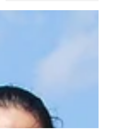
カー #キッズ #トロント #スポーツ #サッカース
クール #イベント #日本語 #英語 #習い事 #保護
者 #勉強 #子供 #遊び #ノースヨーク 先日JACが
４年に1度、時間と力を全力でふりきって関わる、
Samu...